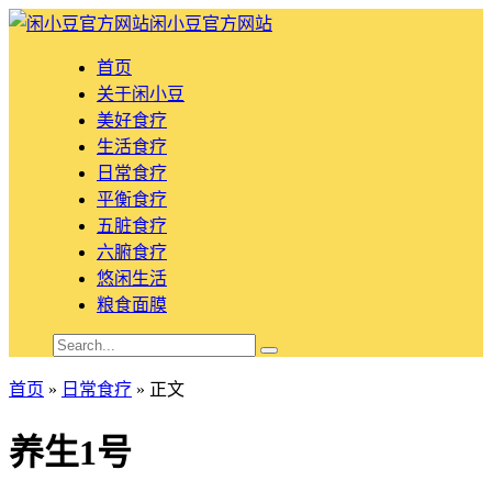
闲小豆官方网站
首页
关于闲小豆
美好食疗
生活食疗
日常食疗
平衡食疗
五脏食疗
六腑食疗
悠闲生活
粮食面膜
首页
»
日常食疗
» 正文
养生1号