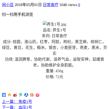
闲小豆
2018年05月01日
日常食疗
1046 views
0
扫一扫用手机浏览
品名: 养生1号
系列: 日常食疗
成分: 桂圆，淮山药，红枣，阿胶，枸杞，黑芝麻，核桃仁，
绿豆，黄豆，花生，糙米，银杏，小麦胚芽，燕麦，黑米，芡
实
功效: 温润脾胃，协助代谢，滋养气血，益智安神，延缓衰
老，协助维护全身肌能。
重量: 450g
价格: 72元
上一篇：
免疫1号
下一篇：
血压1号