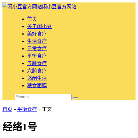
闲小豆官方网站
首页
关于闲小豆
美好食疗
生活食疗
日常食疗
平衡食疗
五脏食疗
六腑食疗
悠闲生活
粮食面膜
首页
»
平衡食疗
» 正文
经络1号