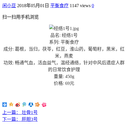
闲小豆
2018年05月01日
平衡食疗
1147 views
0
扫一扫用手机浏览
品名: 经络1号
系列: 平衡食疗
成分: 葛根，当归，茯苓，红豆，淮山药，葡萄籽，黑米，红
米，燕麦
功效: 畅通气血，活血益气，温经通络，针对中风后遗症人群
的日常饮食护理
重量: 450g
价格: 69元
上一篇：
壮骨1号
下一篇：
肝胆3号